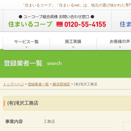
「住まいるコープ」「住まいるnet」は、地元の選び抜かれた
トップページ
>
登録業者一覧
>
横須賀地区
> (有)滝沢工務店
(有)滝沢工務店
事業内容
工務店